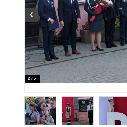
‹
5 /
36