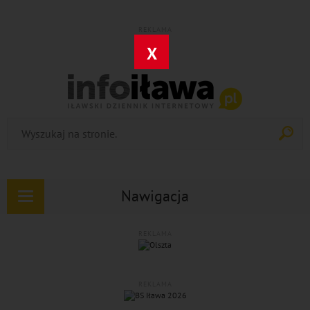
REKLAMA
X
Nawigacja
Rozwiń
nawigację
REKLAMA
REKLAMA