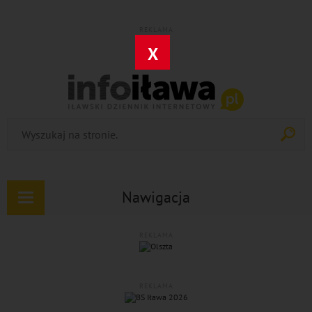
REKLAMA
X
Nawigacja
Rozwiń
nawigację
REKLAMA
REKLAMA