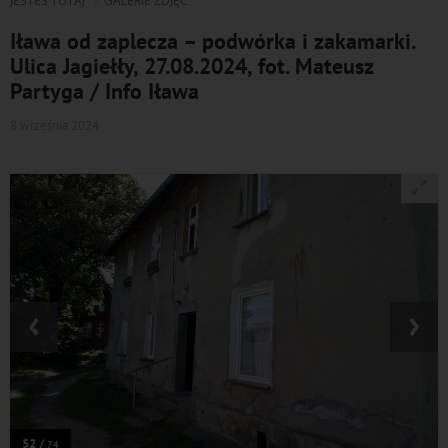
JESTEŚ TUTAJ
GALERIE ZDJĘĆ
Iława od zaplecza – podwórka i zakamarki.
Ulica Jagiełły, 27.08.2024, fot. Mateusz
Partyga / Info Iława
8 września 2024
‹
›
52 /
74