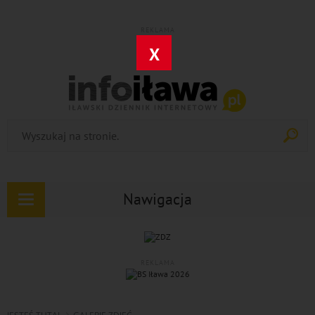
REKLAMA
X
Nawigacja
Rozwiń
nawigację
REKLAMA