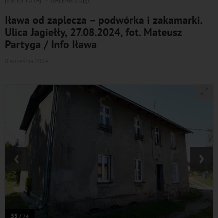
JESTEŚ TUTAJ
GALERIE ZDJĘĆ
Iława od zaplecza – podwórka i zakamarki.
Ulica Jagiełły, 27.08.2024, fot. Mateusz
Partyga / Info Iława
8 września 2024
‹
›
55 /
74