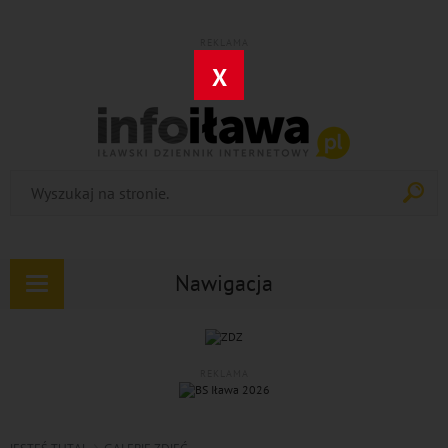
REKLAMA
X
Nawigacja
Rozwiń
nawigację
REKLAMA