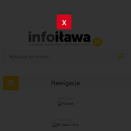
REKLAMA
X
Nawigacja
Rozwiń
nawigację
REKLAMA
REKLAMA