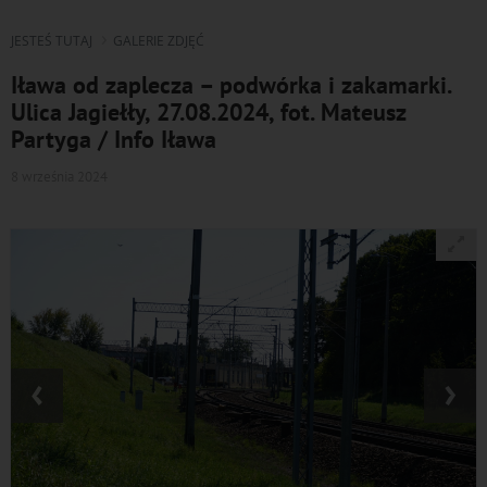
JESTEŚ TUTAJ
GALERIE ZDJĘĆ
Iława od zaplecza – podwórka i zakamarki.
Ulica Jagiełły, 27.08.2024, fot. Mateusz
Partyga / Info Iława
8 września 2024
‹
›