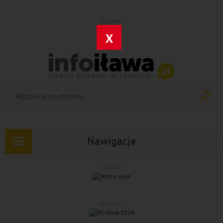
REKLAMA
X
Nawigacja
Rozwiń
nawigację
REKLAMA
REKLAMA