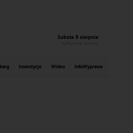
Sobota 8 sierpnia
Izy, Rajmunda, Seweryna
skarg
Inwestycje
Wideo
InfoWyprawa