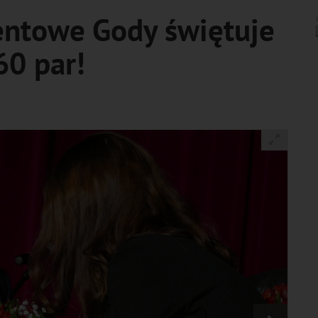
mentowe Gody świętuje
60 par!