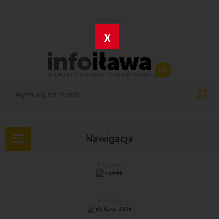
REKLAMA
X
Nawigacja
Rozwiń
nawigację
REKLAMA
REKLAMA