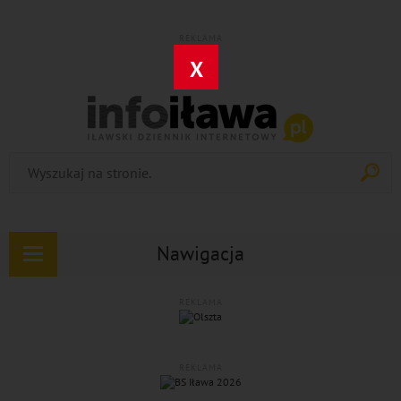
REKLAMA
X
Nawigacja
Rozwiń
nawigację
REKLAMA
REKLAMA