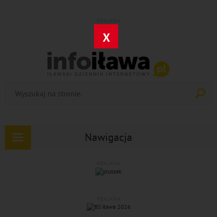
REKLAMA
X
Nawigacja
Rozwiń
nawigację
REKLAMA
REKLAMA