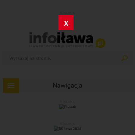
REKLAMA
X
Nawigacja
Rozwiń
nawigację
REKLAMA
REKLAMA