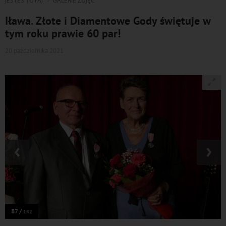
JESTEŚ TUTAJ
GALERIE ZDJĘĆ
Iława. Złote i Diamentowe Gody świętuje w
tym roku prawie 60 par!
20 października 2021
‹
›
87 /
142