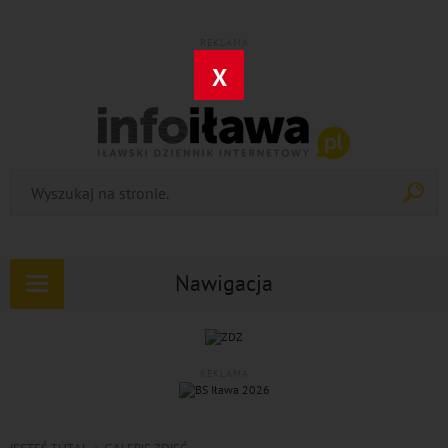
REKLAMA
X
Nawigacja
Rozwiń
nawigację
REKLAMA