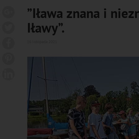
”Iława znana i niez
Iławy”.
16 listopada 2021