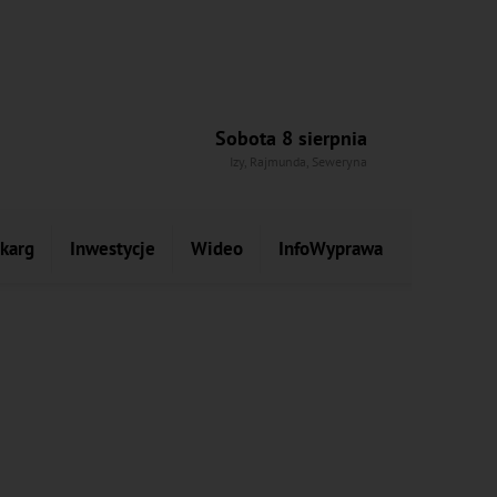
Sobota 8 sierpnia
Izy, Rajmunda, Seweryna
skarg
Inwestycje
Wideo
InfoWyprawa