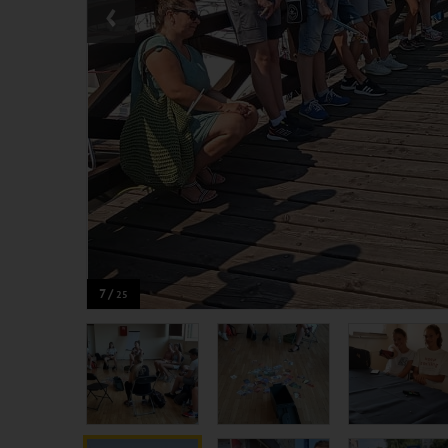
‹
7 /
25