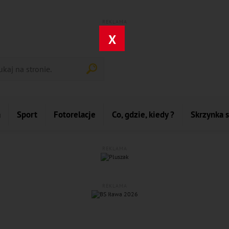
REKLAMA
X
a
Sport
Fotorelacje
Co, gdzie, kiedy ?
Skrzynka 
REKLAMA
REKLAMA