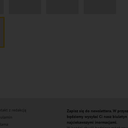
takt z redakcją
Zapisz się do newslettera. W przysz
będziemy wysyłać Ci nasz biuletyn
ulamin
najciekawszymi inormacjami.
lama