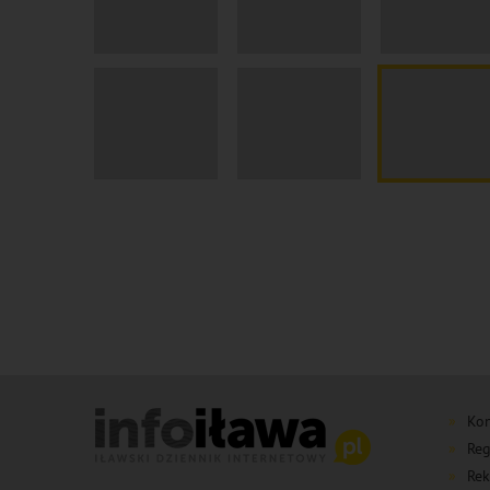
Kon
Reg
Rek