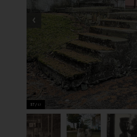
‹
57 /
57