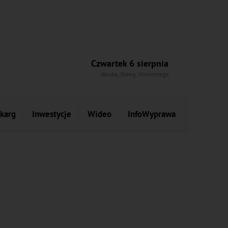
Czwartek 6 sierpnia
Jakuba, Sławy, Wincentego
skarg
Inwestycje
Wideo
InfoWyprawa