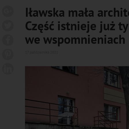
Iławska mała archit
Część istnieje już t
we wspomnieniach 
17 października 2021