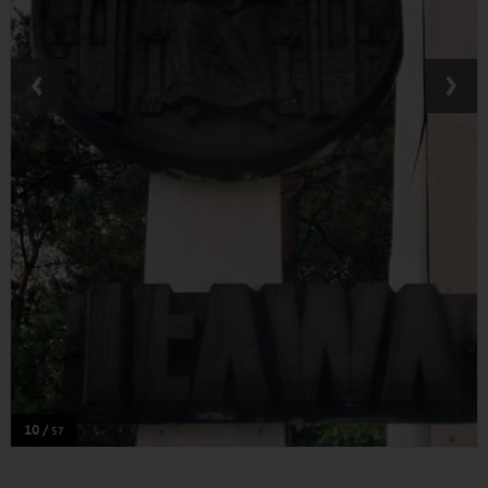
‹
›
10 /
57