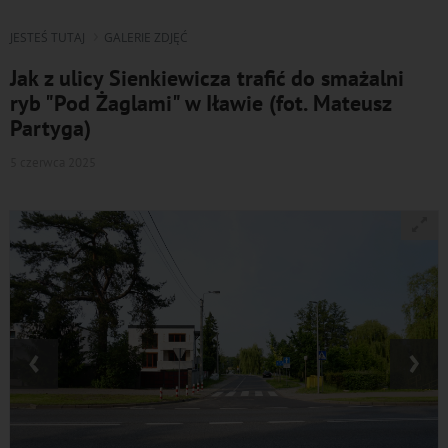
JESTEŚ TUTAJ
GALERIE ZDJĘĆ
Jak z ulicy Sienkiewicza trafić do smażalni
ryb "Pod Żaglami" w Iławie (fot. Mateusz
Partyga)
5 czerwca 2025
‹
›