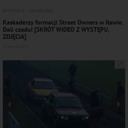
JESTEŚ TUTAJ
GALERIE ZDJĘĆ
Kaskaderzy formacji Street Owners w Iławie.
Dali czadu! [SKRÓT WIDEO Z WYSTĘPU,
ZDJĘCIA]
19 sierpnia 2017
‹
›