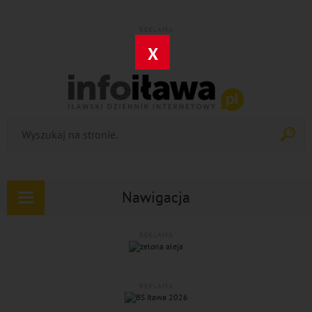
REKLAMA
X
Nawigacja
Rozwiń
nawigację
REKLAMA
REKLAMA