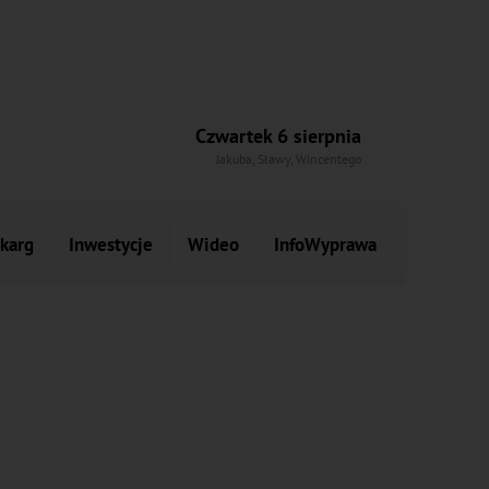
Czwartek 6 sierpnia
Jakuba, Sławy, Wincentego
skarg
Inwestycje
Wideo
InfoWyprawa