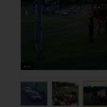
‹
3 /
18