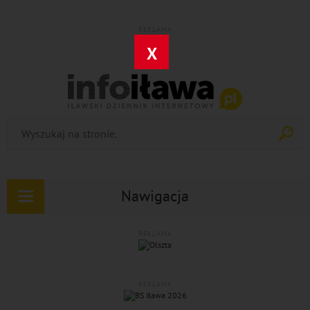
REKLAMA
X
Nawigacja
Rozwiń
nawigację
REKLAMA
REKLAMA