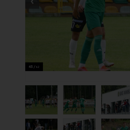
‹
45 /
62