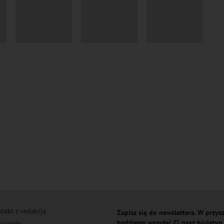
takt z redakcją
Zapisz się do newslettera. W przysz
będziemy wysyłać Ci nasz biuletyn
ulamin