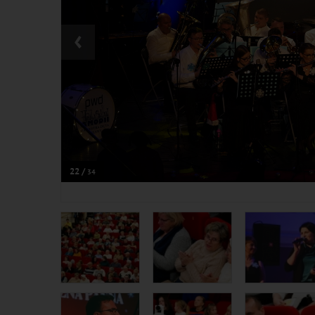
‹
22 /
34