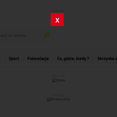
REKLAMA
X
a
Sport
Fotorelacje
Co, gdzie, kiedy ?
Skrzynka 
REKLAMA
REKLAMA