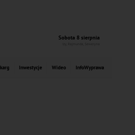
Sobota 8 sierpnia
Izy, Rajmunda, Seweryna
skarg
Inwestycje
Wideo
InfoWyprawa