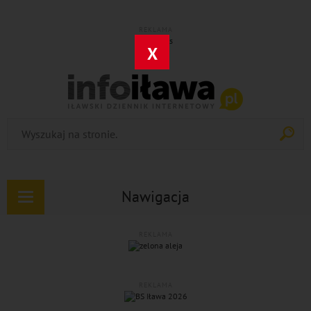
REKLAMA
X
Nawigacja
Rozwiń
nawigację
REKLAMA
REKLAMA