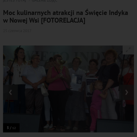
JESTEŚ TUTAJ
GALERIE ZDJĘĆ
Moc kulinarnych atrakcji na Święcie Indyka
w Nowej Wsi [FOTORELACJA]
25 czerwca 2017
‹
›
5 /
12