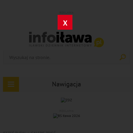
REKLAMA
X
Nawigacja
Rozwiń
nawigację
REKLAMA