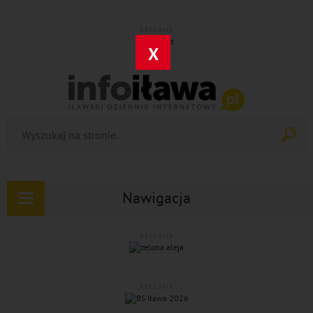
REKLAMA
X
Nawigacja
Rozwiń
nawigację
REKLAMA
REKLAMA