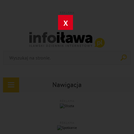
REKLAMA
X
Nawigacja
Rozwiń
nawigację
REKLAMA
REKLAMA