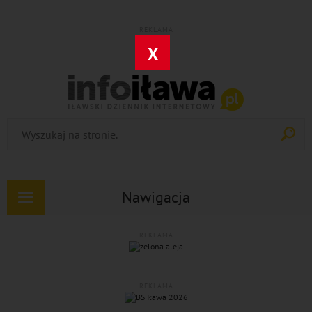
REKLAMA
X
Nawigacja
Rozwiń
nawigację
REKLAMA
REKLAMA