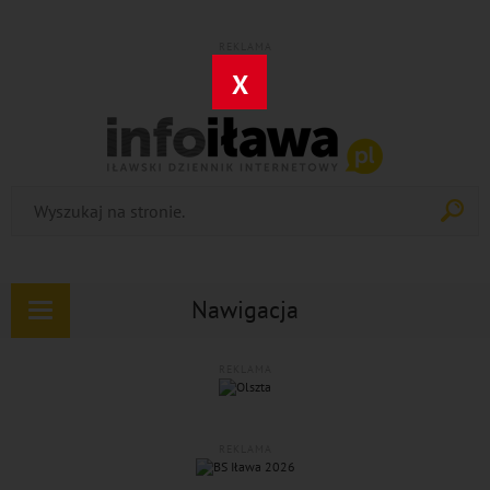
REKLAMA
X
Nawigacja
Rozwiń
nawigację
REKLAMA
REKLAMA