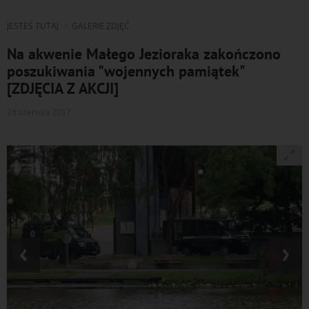
JESTEŚ TUTAJ
GALERIE ZDJĘĆ
Na akwenie Małego Jezioraka zakończono
poszukiwania "wojennych pamiątek"
[ZDJĘCIA Z AKCJI]
28 czerwca 2017
‹
›