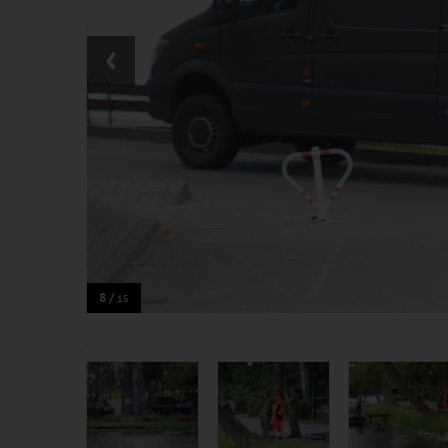
‹
8 /
15