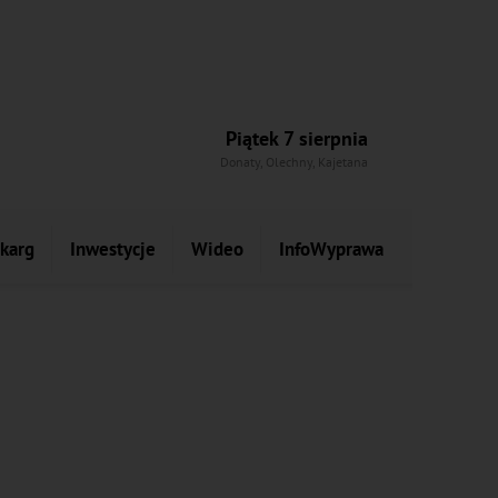
Piątek 7 sierpnia
Donaty, Olechny, Kajetana
skarg
Inwestycje
Wideo
InfoWyprawa