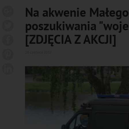
Na akwenie Małego
poszukiwania "woj
[ZDJĘCIA Z AKCJI]
28 czerwca 2017