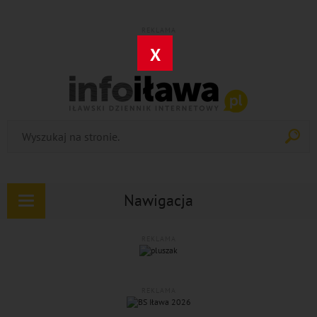
REKLAMA
X
Nawigacja
Rozwiń
nawigację
REKLAMA
REKLAMA