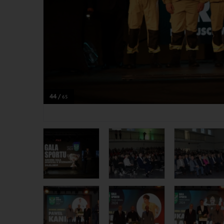
44 /
65