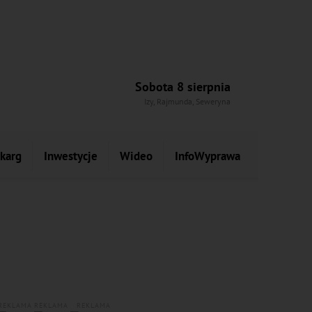
Sobota 8 sierpnia
Izy, Rajmunda, Seweryna
skarg
Inwestycje
Wideo
InfoWyprawa
REKLAMA
REKLAMA
REKLAMA