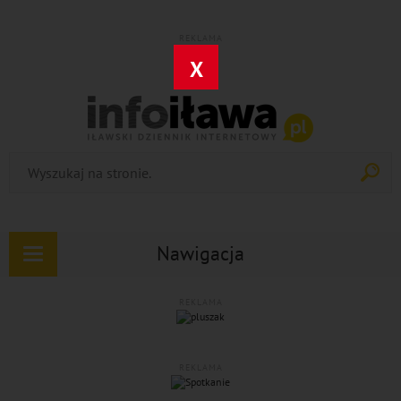
REKLAMA
X
Nawigacja
Rozwiń
nawigację
REKLAMA
REKLAMA