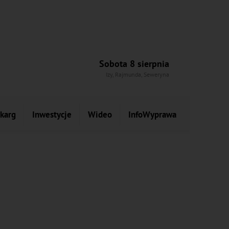
Sobota 8 sierpnia
Izy, Rajmunda, Seweryna
skarg
Inwestycje
Wideo
InfoWyprawa