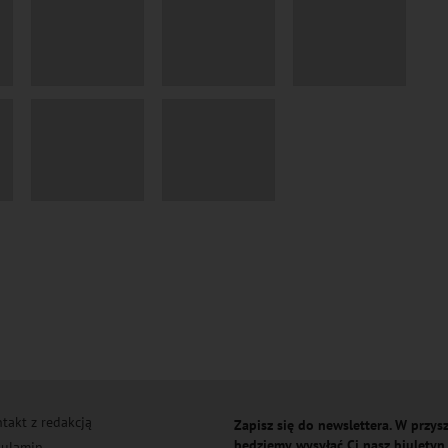
takt z redakcją
Zapisz się do newslettera. W przysz
będziemy wysyłać Ci nasz biuletyn
ulamin