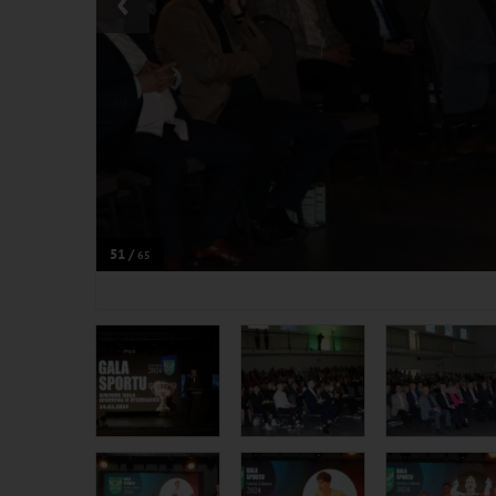
‹
51 /
65