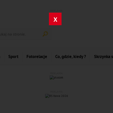
REKLAMA
X
a
Sport
Fotorelacje
Co, gdzie, kiedy ?
Skrzynka 
REKLAMA
REKLAMA