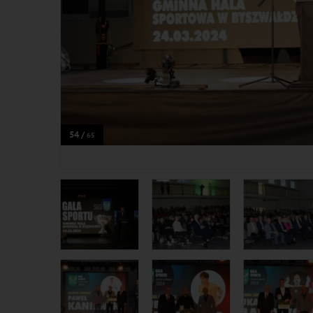
54 /
65