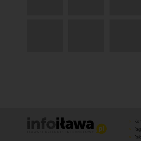
Kon
Reg
Rek