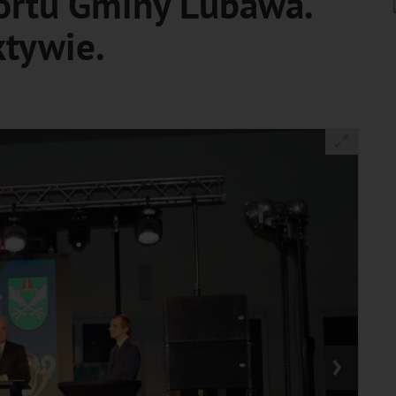
ortu Gminy Lubawa.
tywie.
›