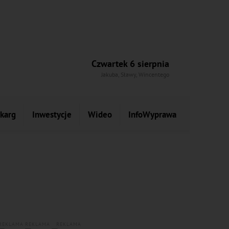
Czwartek 6 sierpnia
Jakuba, Sławy, Wincentego
skarg
Inwestycje
Wideo
InfoWyprawa
REKLAMA
REKLAMA
REKLAMA