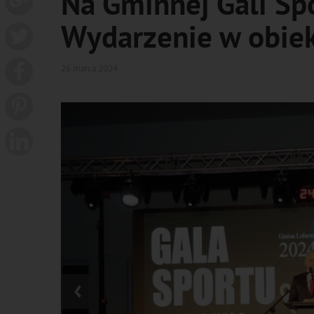
Na Gminnej Gali Sp
Wydarzenie w obiek
26 marca 2024
‹