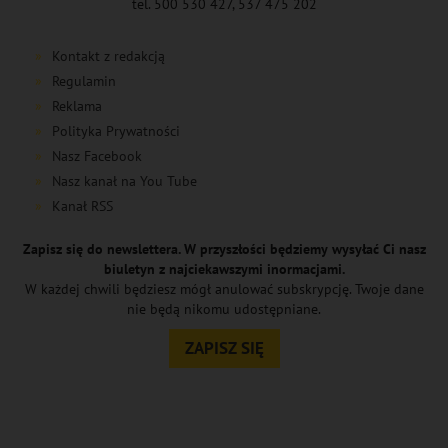
tel. 500 530 427, 537 475 202
Kontakt z redakcją
Regulamin
Reklama
Polityka Prywatności
Nasz Facebook
Nasz kanał na You Tube
Kanał RSS
Zapisz się do newslettera. W przyszłości będziemy wysyłać Ci nasz
biuletyn z najciekawszymi inormacjami.
W każdej chwili będziesz mógł anulować subskrypcję. Twoje dane
nie będą nikomu udostępniane.
ZAPISZ SIĘ