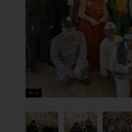
‹
9 /
24