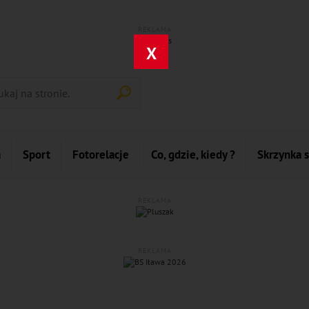
REKLAMA
X
a
Sport
Fotorelacje
Co, gdzie, kiedy ?
Skrzynka 
REKLAMA
REKLAMA