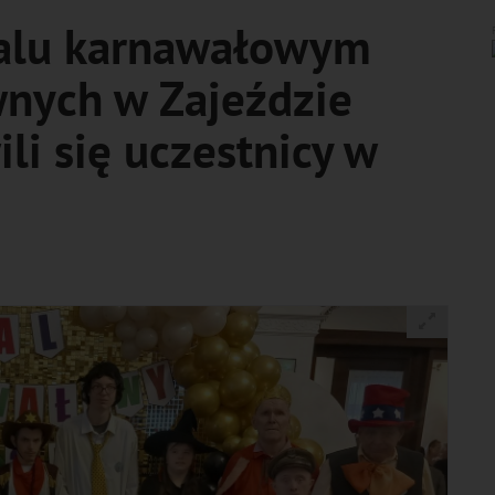
alu karnawałowym
nych w Zajeździe
li się uczestnicy w