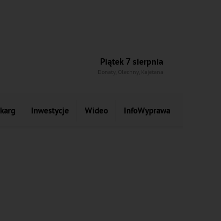
Piątek 7 sierpnia
Donaty, Olechny, Kajetana
skarg
Inwestycje
Wideo
InfoWyprawa