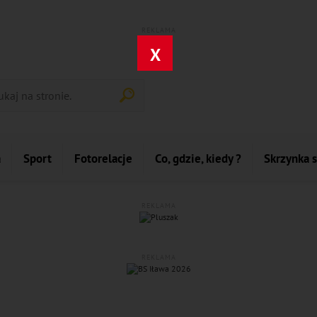
REKLAMA
X
a
Sport
Fotorelacje
Co, gdzie, kiedy ?
Skrzynka 
REKLAMA
REKLAMA