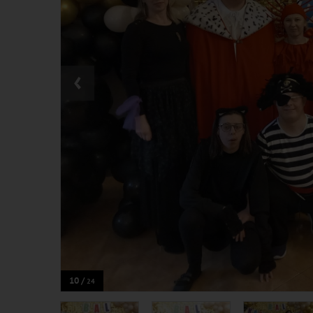
‹
10 /
24