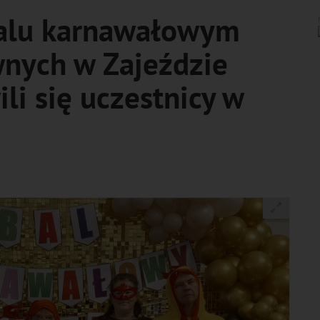
alu karnawałowym
nych w Zajeździe
li się uczestnicy w