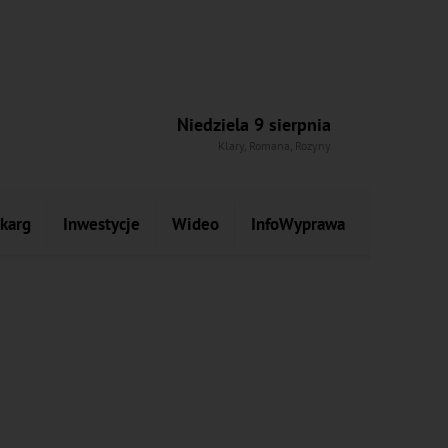
Niedziela 9 sierpnia
Klary, Romana, Rozyny
skarg
Inwestycje
Wideo
InfoWyprawa