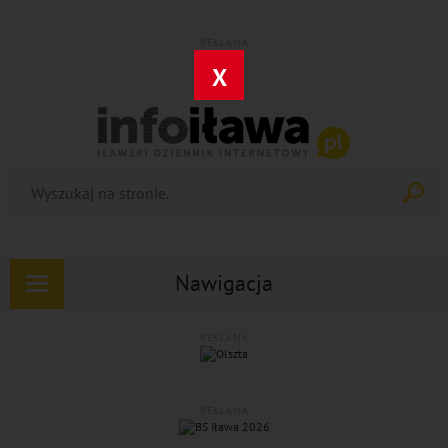
REKLAMA
X
Nawigacja
Rozwiń
nawigację
REKLAMA
REKLAMA