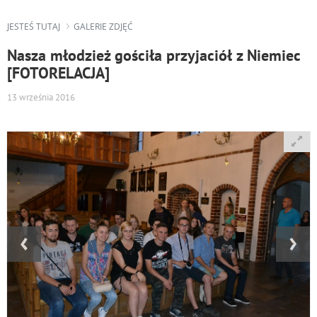
JESTEŚ TUTAJ
GALERIE ZDJĘĆ
Nasza młodzież gościła przyjaciół z Niemiec
[FOTORELACJA]
13 września 2016
‹
›