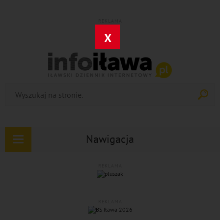
REKLAMA
X
Nawigacja
Rozwiń
nawigację
REKLAMA
REKLAMA