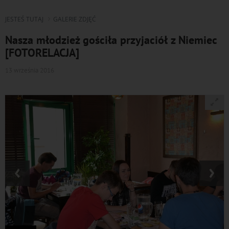
JESTEŚ TUTAJ
GALERIE ZDJĘĆ
Nasza młodzież gościła przyjaciół z Niemiec
[FOTORELACJA]
13 września 2016
‹
›