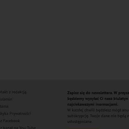
takt z redakcją
Zapisz się do newslettera. W przysz
będziemy wysyłać Ci nasz biuletyn
ulamin
najciekawszymi inormacjami.
lama
W każdej chwili będziesz mógł an
ityka Prywatności
subskrypcję. Twoje dane nie będą
z Facebook
udostępniane.
z kanał na You Tube