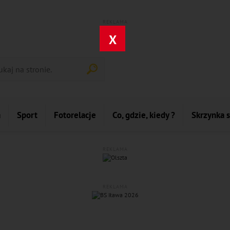
REKLAMA
X
a
Sport
Fotorelacje
Co, gdzie, kiedy ?
Skrzynka 
REKLAMA
REKLAMA