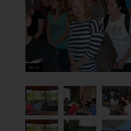
‹
22 /
80