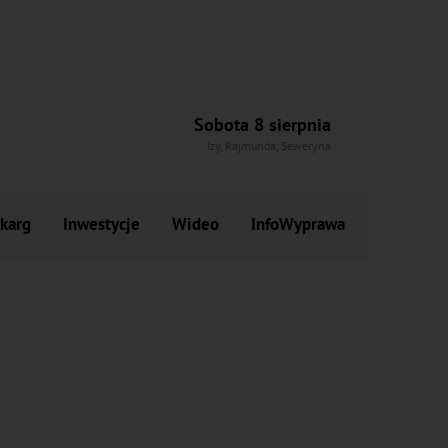
Sobota 8 sierpnia
Izy, Rajmunda, Seweryna
skarg
Inwestycje
Wideo
InfoWyprawa