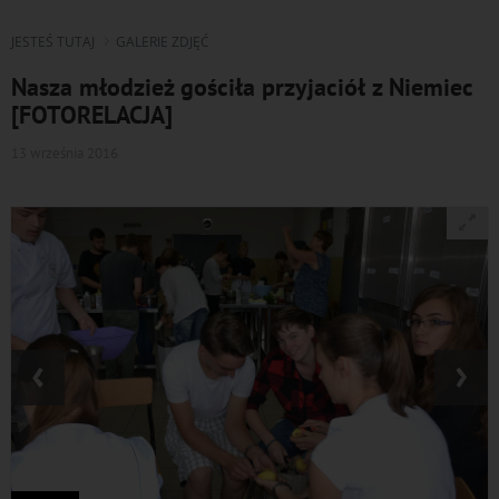
JESTEŚ TUTAJ
GALERIE ZDJĘĆ
Nasza młodzież gościła przyjaciół z Niemiec
[FOTORELACJA]
13 września 2016
‹
›