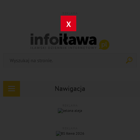
REKLAMA
X
Nawigacja
Rozwiń
nawigację
REKLAMA
REKLAMA