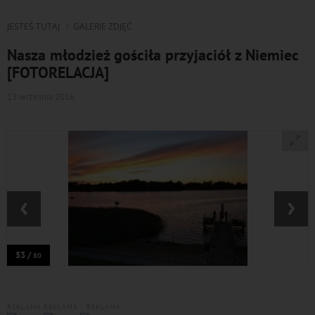
JESTEŚ TUTAJ
GALERIE ZDJĘĆ
Nasza młodzież gościła przyjaciół z Niemiec
[FOTORELACJA]
13 września 2016
‹
›
53 /
80
REKLAMA
REKLAMA
REKLAMA