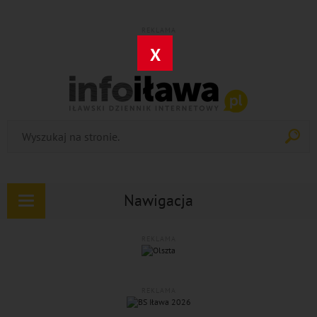
REKLAMA
X
Nawigacja
Rozwiń
nawigację
REKLAMA
REKLAMA