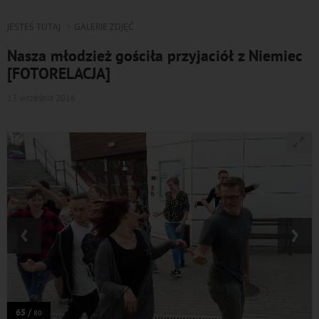
JESTEŚ TUTAJ
GALERIE ZDJĘĆ
Nasza młodzież gościła przyjaciół z Niemiec
[FOTORELACJA]
13 września 2016
‹
›
65 /
80