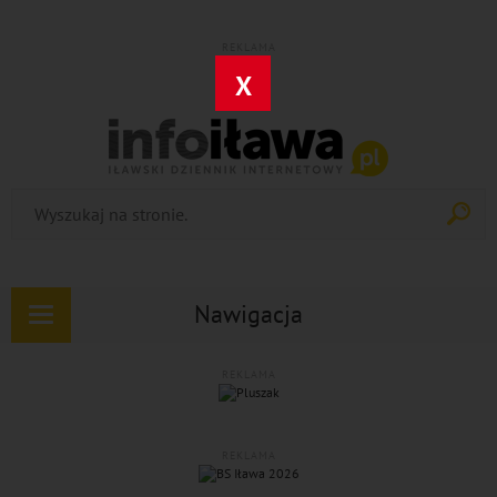
REKLAMA
X
Nawigacja
Rozwiń
nawigację
REKLAMA
REKLAMA