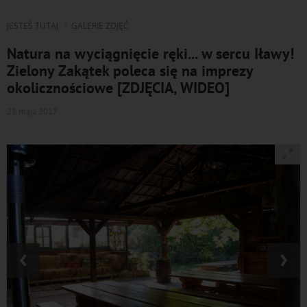
JESTEŚ TUTAJ
GALERIE ZDJĘĆ
Natura na wyciągnięcie ręki... w sercu Iławy!
Zielony Zakątek poleca się na imprezy
okolicznościowe [ZDJĘCIA, WIDEO]
28 maja 2017
‹
›