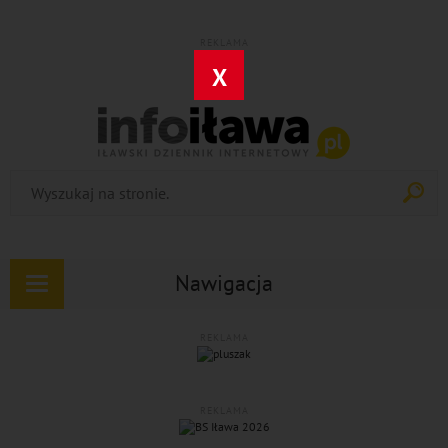
REKLAMA
X
Nawigacja
Rozwiń
nawigację
REKLAMA
REKLAMA