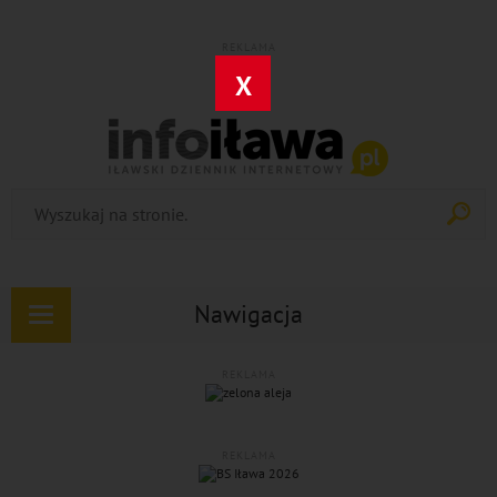
REKLAMA
X
Nawigacja
Rozwiń
nawigację
REKLAMA
REKLAMA