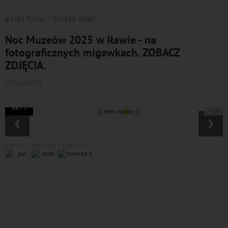
JESTEŚ TUTAJ
GALERIE ZDJĘĆ
Noc Muzeów 2025 w Iławie - na
fotograficznych migawkach. ZOBACZ
ZDJĘCIA.
17 maja 2025
39 /
3
‹
›
REKLAMA
REKLAMA
REKLAMA