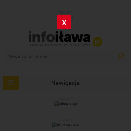
REKLAMA
X
Nawigacja
Rozwiń
nawigację
REKLAMA
REKLAMA