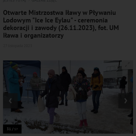
JESTEŚ TUTAJ
GALERIE ZDJĘĆ
Otwarte Mistrzostwa Iławy w Pływaniu
Lodowym "Ice Ice Eylau" - ceremonia
dekoracji i zawody (26.11.2023), fot. UM
Iława i organizatorzy
27 listopada 2023
‹
›
31 /
57