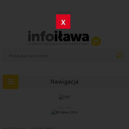
REKLAMA
X
Nawigacja
Rozwiń
nawigację
REKLAMA