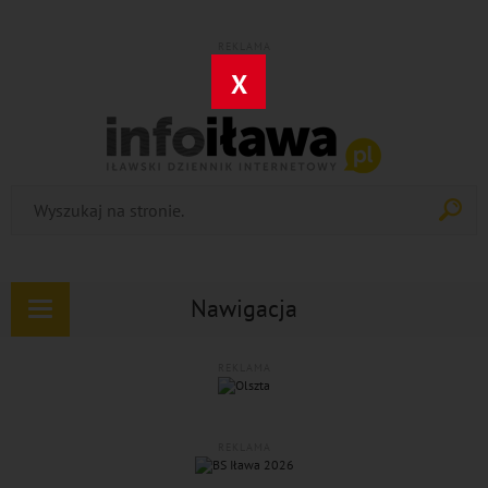
REKLAMA
X
Nawigacja
Rozwiń
nawigację
REKLAMA
REKLAMA